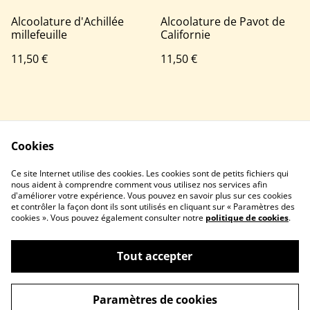
Alcoolature d'Achillée
Alcoolature de Pavot de
millefeuille
Californie
11,50 €
11,50 €
Cookies
Ce site Internet utilise des cookies. Les cookies sont de petits fichiers qui
nous aident à comprendre comment vous utilisez nos services afin
Nous contacter
Conditions
d'améliorer votre expérience. Vous pouvez en savoir plus sur ces cookies
Politique de
Politique de cookies
et contrôler la façon dont ils sont utilisés en cliquant sur « Paramètres des
confidentialité
cookies ». Vous pouvez également consulter notre
politique de cookies
.
Tout accepter
©
2026
Brin de Chêne
Paramètres de cookies
powered by