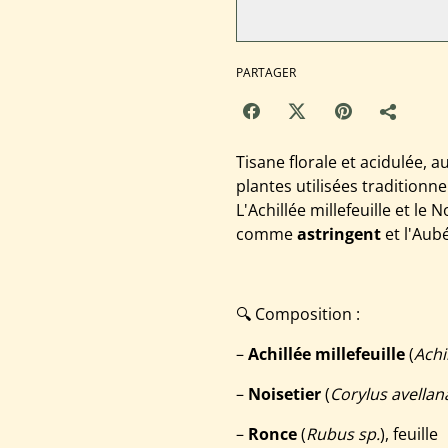
PARTAGER
Tisane florale et acidulée, 
plantes utilisées traditionn
L'Achillée millefeuille et le N
comme
astringent
et l'Au
🔍 Composition :
–
Achillée millefeuille
(
Achi
–
Noisetier
(
Corylus avellan
–
Ronce
(
Rubus sp.
), feuille