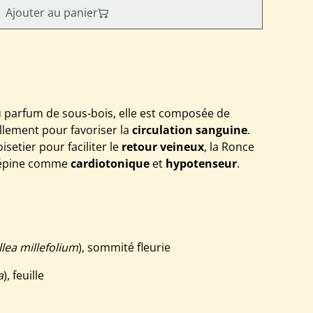
Ajouter au panier
au parfum de sous-bois, elle est composée de
ellement pour favoriser la
circulation sanguine
.
oisetier pour faciliter le
retour veineux
, la Ronce
bépine comme
cardiotonique
et
hypotenseur
.
llea millefolium
), sommité fleurie
a
), feuille