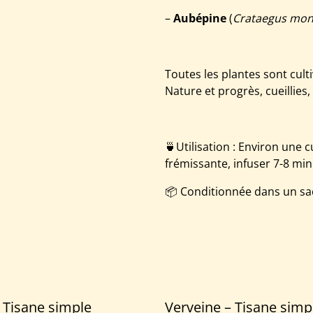
–
Aubépine
(
Crataegus mo
Toutes les plantes sont cult
Nature et progrès, cueillies
🍵Utilisation : Environ une 
frémissante, infuser 7-8 mi
📦 Conditionnée dans un sa
– Tisane simple
Verveine – Tisane simp