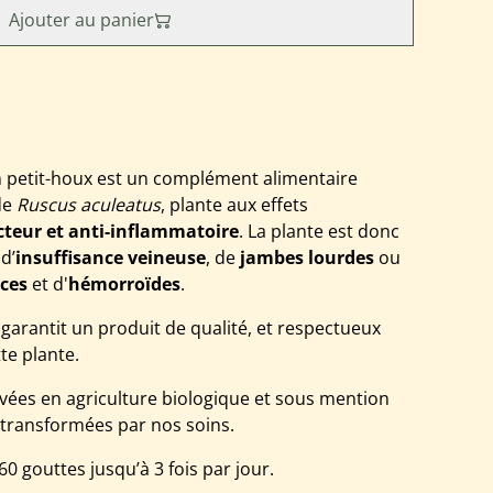
Ajouter au panier
n petit-houx est un complément alimentaire
 de
Ruscus aculeatus
, plante aux effets
cteur et anti-inflammatoire
. La plante
est donc
d’
insuffisance veineuse
, de
jambes lourdes
ou
ices
et d'
hémorroïdes
.
 garantit un produit de qualité, et respectueux
te plante.
ivées en agriculture biologique et sous mention
, transformées par nos soins.
 60 gouttes jusqu’à 3 fois par jour.