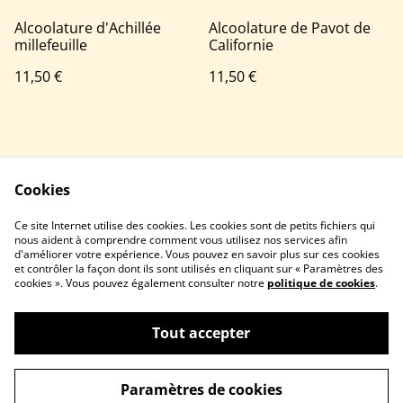
Alcoolature d'Achillée
Alcoolature de Pavot de
millefeuille
Californie
11,50 €
11,50 €
Cookies
Ce site Internet utilise des cookies. Les cookies sont de petits fichiers qui
nous aident à comprendre comment vous utilisez nos services afin
Nous contacter
Conditions
d'améliorer votre expérience. Vous pouvez en savoir plus sur ces cookies
Politique de
Politique de cookies
et contrôler la façon dont ils sont utilisés en cliquant sur « Paramètres des
confidentialité
cookies ». Vous pouvez également consulter notre
politique de cookies
.
Tout accepter
©
2026
Brin de Chêne
Paramètres de cookies
powered by